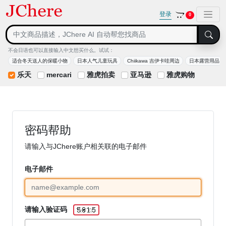
登录
0
不会日语也可以直接输入中文想买什么。试试：
适合冬天送人的保暖小物
日本人气儿童玩具
Chiikawa 吉伊卡哇周边
日本露营用品
乐天
mercari
雅虎拍卖
亚马逊
雅虎购物
密码帮助
请输入与JChere账户相关联的电子邮件
电子邮件
请输入验证码