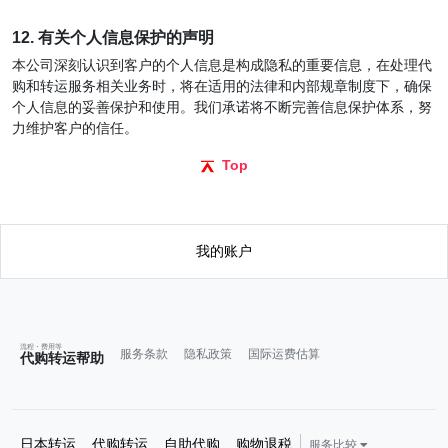
12. 有关个人信息保护的声明
本公司深刻认识到客户的个人信息是构成隐私的重要信息，在处理代
购和转运服务相关业务时，将在适用的法律和内部规章制度下，确保
个人信息的妥善保护和使用。我们承诺将不断完善信息保护体系，努
力维护客户的信任。
Top
我的账户
流程・费用等
服务条款
隐私政策
国际运费估算
代购转运帮助
日本转运
代购转运
自助代购
购物退税
服务比较