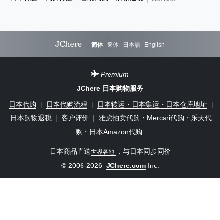
简体
繁体
日本語
English
Premium
JChere 日本购物服务
日本代购
|
日本代购流程
|
日本转运・日本集运・日本仓库地址
|
日本购物退税
|
客户评价
|
雅虎拍卖代购・Mercari代购・乐天代
购・日本Amazon代购
日本商品直送
，与日本同步同价
世界各地
© 2006-2026
JChere.com
Inc.
JChere怎么样？大家都在买什么？
联系我们（客服）
登录
一键保存到主屏幕，畅享 App 的体验！