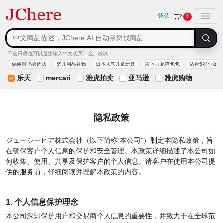
登录
0
不会日语也可以直接输入中文想买什么。试试：
偶像演唱会周边
婴儿用品礼物
日本人气儿童玩具
吉卜力龙猫包包
适合5岁小女孩
乐天
mercari
雅虎拍卖
亚马逊
雅虎购物
隐私政策
ジェーシーヒア株式会社（以下简称“本公司”）制定本隐私政策，旨
在确保客户个人信息的保护和安全管理。本政策详细描述了本公司如
何收集、使用、共享及保护客户的个人信息。请客户在使用本公司提
供的服务前，仔细阅读并理解本政策的内容。
1. 个人信息保护理念
本公司深知保护用户和交易商个人信息的重要性，并致力于在全球范