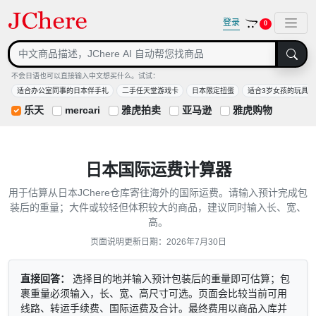
登录
0
不会日语也可以直接输入中文想买什么。试试：
适合办公室同事的日本伴手礼
二手任天堂游戏卡
日本限定扭蛋
适合3岁女孩的玩具
乐天
mercari
雅虎拍卖
亚马逊
雅虎购物
日本国际运费计算器
用于估算从日本JChere仓库寄往海外的国际运费。请输入预计完成包
装后的重量；大件或较轻但体积较大的商品，建议同时输入长、宽、
高。
页面说明更新日期：2026年7月30日
直接回答：
选择目的地并输入预计包装后的重量即可估算；包
裹重量必须输入，长、宽、高尺寸可选。页面会比较当前可用
线路、转运手续费、国际运费及合计。最终费用以商品入库并