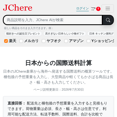
ログイン
0
欲しい商品をそのまま入力できます。例：
猫好きへの誕生日プレゼント
高すぎない日本らしい小物ギフト
日本 キッチン便利グッ
楽天
メルカリ
ヤフオク
アマゾン
Yショッピング
日本からの国際送料計算
日本のJChere倉庫から海外へ発送する国際送料の概算ツールです。
梱包後の予想重量を入力し、大型商品や軽くてもかさばる商品は長
さ・幅・高さも入力してください。
ページ説明更新日：2026年7月30日
直接回答：
配送先と梱包後の予想重量を入力すると見積もり
できます。荷物重量は必須、長さ・幅・高さは任意です。利
用可能な配送方法、転送手数料、国際送料、合計を比較で