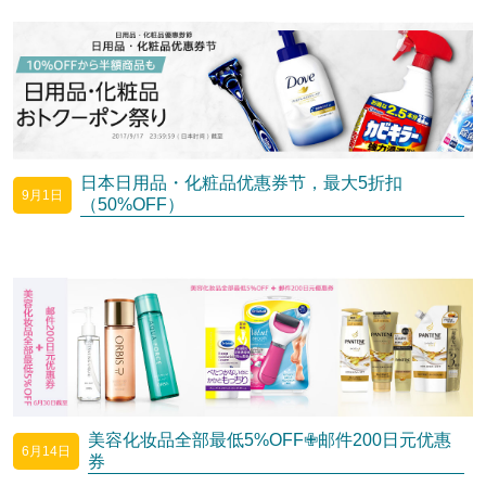
日本日用品・化粧品优惠券节，最大5折扣
9月1日
（50%OFF）
美容化妆品全部最低5%OFF✙邮件200日元优惠
6月14日
券