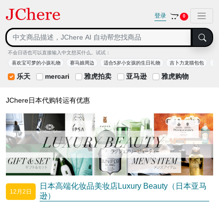
登录
0
不会日语也可以直接输入中文想买什么。试试：
喜欢宝可梦的小孩礼物
赛马娘周边
适合5岁小女孩的生日礼物
吉卜力龙猫包包
适
乐天
mercari
雅虎拍卖
亚马逊
雅虎购物
JChere日本代购转运有优惠
日本高端化妆品美妆店Luxury Beauty（日本亚马
12月2日
逊）