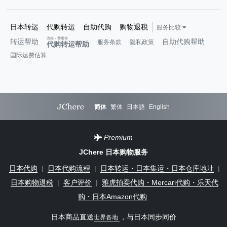
日本转运
代购转运
自助代购
购物退税
服务比较
流程・费用等
转运帮助
自助代购帮助
服务条款
隐私政策
代购转运帮助
国际运费估算
简体
繁体
日本語
English
Premium
JChere 日本购物服务
日本代购
|
日本代购流程
|
日本转运・日本集运・日本仓库地址
|
日本购物退税
|
客户评价
|
雅虎拍卖代购・Mercari代购・乐天代
购・日本Amazon代购
日本商品直送
，与日本同步同价
世界各地