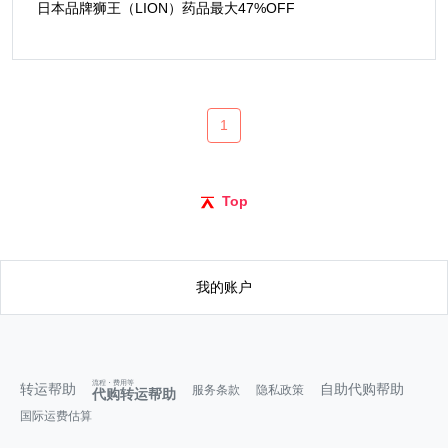
日本品牌狮王（LION）药品最大47%OFF
1
Top
我的账户
流程・费用等
转运帮助
自助代购帮助
服务条款
隐私政策
代购转运帮助
国际运费估算