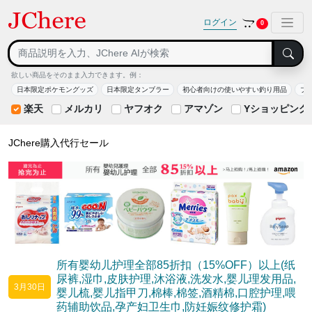
ログイン
0
欲しい商品をそのまま入力できます。例：
日本限定ポケモングッズ
日本限定タンブラー
初心者向けの使いやすい釣り用品
ブ
楽天
メルカリ
ヤフオク
アマゾン
Yショッピング
JChere購入代行セール
所有婴幼儿护理全部85折扣（15%OFF）以上(纸
尿裤,湿巾,皮肤护理,沐浴液,洗发水,婴儿理发用品,
3月30日
婴儿梳,婴儿指甲刀,棉棒,棉签,酒精棉,口腔护理,喂
药辅助饮品,孕产妇卫生巾,防妊娠纹修护霜)