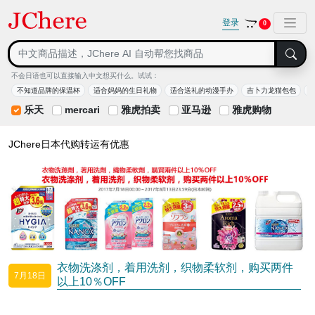
登录
0
不会日语也可以直接输入中文想买什么。试试：
不知道品牌的保温杯
适合妈妈的生日礼物
适合送礼的动漫手办
吉卜力龙猫包包
乐天
mercari
雅虎拍卖
亚马逊
雅虎购物
JChere日本代购转运有优惠
衣物洗涤剂，着用洗剂，织物柔软剂，购买两件
7月18日
以上10％OFF