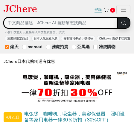
登錄
0
不會日文也可以直接輸入中文想買什麼。試試：
三麗鷗限定商品
日本人氣兒童玩具
喜歡寶可夢的小孩禮物
Chiikawa 吉伊卡哇周邊
楽天
mercari
雅虎拍賣
亞馬遜
雅虎購物
JChere日本代购转运有优惠
电饭煲，咖啡机，吸尘器，美容保健器，照明设
4月21日
备等家用电器一律30％折扣（30%OFF）