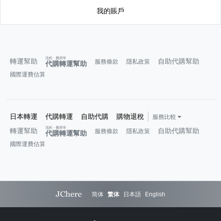
我的賬戶
流程・費用等
轉運幫助
自助代購幫助
服務條款
隱私政策
代購轉運幫助
國際運費估算
日本轉運
代購轉運
自助代購
購物退稅
服務比較
流程・費用等
轉運幫助
自助代購幫助
服務條款
隱私政策
代購轉運幫助
國際運費估算
简体
繁体
日本語
English