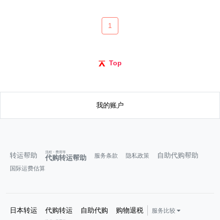
1
Top
我的账户
流程・费用等
转运帮助
自助代购帮助
服务条款
隐私政策
代购转运帮助
国际运费估算
日本转运
代购转运
自助代购
购物退税
服务比较