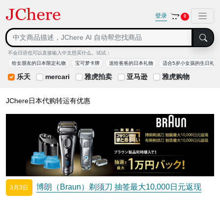
登录
0
不会日语也可以直接输入中文想买什么。试试：
给女朋友的日本限定礼物
宝可梦卡牌
送给爸爸的日本礼物
适合5岁小女孩的生日礼物
乐天
mercari
雅虎拍卖
亚马逊
雅虎购物
JChere日本代购转运有优惠
博朗（Braun）剃须刀 抽签最大10,000日元返现
3月3日