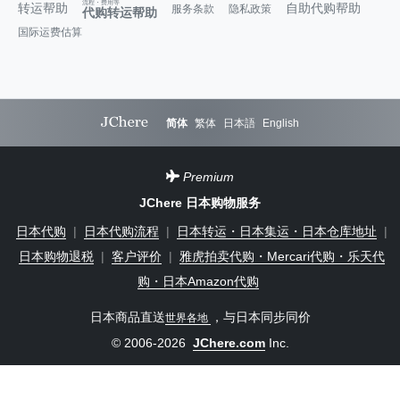
流程・费用等
转运帮助
自助代购帮助
服务条款
隐私政策
代购转运帮助
国际运费估算
简体
繁体
日本語
English
Premium
JChere 日本购物服务
日本代购
|
日本代购流程
|
日本转运・日本集运・日本仓库地址
|
日本购物退税
|
客户评价
|
雅虎拍卖代购・Mercari代购・乐天代
购・日本Amazon代购
日本商品直送
，与日本同步同价
世界各地
© 2006-2026
JChere.com
Inc.
JChere怎么样？大家都在买什么？
联系我们（客服）