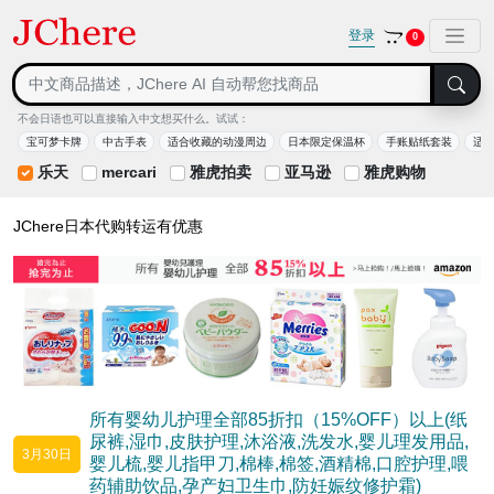
登录
0
不会日语也可以直接输入中文想买什么。试试：
宝可梦卡牌
中古手表
适合收藏的动漫周边
日本限定保温杯
手账贴纸套装
适
乐天
mercari
雅虎拍卖
亚马逊
雅虎购物
JChere日本代购转运有优惠
所有婴幼儿护理全部85折扣（15%OFF）以上(纸
尿裤,湿巾,皮肤护理,沐浴液,洗发水,婴儿理发用品,
3月30日
婴儿梳,婴儿指甲刀,棉棒,棉签,酒精棉,口腔护理,喂
药辅助饮品,孕产妇卫生巾,防妊娠纹修护霜)