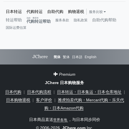
日本转运
代购转运
自助代购
购物退税
服务比较
流程・费用等
转运帮助
自助代购帮助
服务条款
隐私政策
代购转运帮助
国际运费估算
简体
繁体
日本語
English
Premium
JChere 日本购物服务
日本代购
|
日本代购流程
|
日本转运・日本集运・日本仓库地址
|
日本购物退税
|
客户评价
|
雅虎拍卖代购・Mercari代购・乐天代
购・日本Amazon代购
日本商品直送
，与日本同步同价
世界各地
© 2006-2026
JChere.com
Inc.