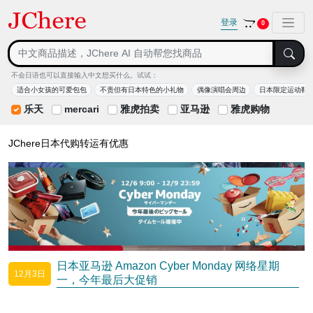
登录
0
不会日语也可以直接输入中文想买什么。试试：
适合小女孩的可爱包包
不贵但有日本特色的小礼物
偶像演唱会周边
日本限定运动鞋
乐天
mercari
雅虎拍卖
亚马逊
雅虎购物
JChere日本代购转运有优惠
日本亚马逊 Amazon Cyber Monday 网络星期
12月3日
一，今年最后大促销