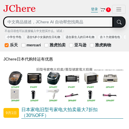
登录
0
不会日语也可以直接输入中文想买什么。试试：
小学生书包
适合5岁小女孩的生日礼物
适合新生儿的日本礼物
吉卜力龙猫包包
日
乐天
mercari
雅虎拍卖
亚马逊
雅虎购物
JChere日本代购转运有优惠
日本家电旧型号家电大拍卖最大7折扣
9月1日
（30%OFF）