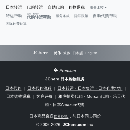
日本转运
代购转运
自助代购
购物退税
服务比较
流程・费用等
转运帮助
自助代购帮助
服务条款
隐私政策
代购转运帮助
国际运费估算
简体
繁体
日本語
English
Premium
JChere 日本购物服务
日本代购
|
日本代购流程
|
日本转运・日本集运・日本仓库地址
|
日本购物退税
|
客户评价
|
雅虎拍卖代购・Mercari代购・乐天代
购・日本Amazon代购
日本商品直送
，与日本同步同价
世界各地
© 2006-2026
JChere.com
Inc.