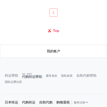
1
Top
我的账户
流程・费用等
转运帮助
自助代购帮助
服务条款
隐私政策
代购转运帮助
国际运费估算
日本转运
代购转运
自助代购
购物退税
服务比较