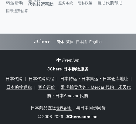
流程・费用等
转运帮助
自助代购帮助
服务条款
隐私政策
代购转运帮助
国际运费估算
简体
繁体
日本語
English
Premium
JChere 日本购物服务
日本代购
|
日本代购流程
|
日本转运・日本集运・日本仓库地址
|
日本购物退税
|
客户评价
|
雅虎拍卖代购・Mercari代购・乐天代
购・日本Amazon代购
日本商品直送
，与日本同步同价
世界各地
© 2006-2026
JChere.com
Inc.
JChere怎么样？大家都在买什么？
联系我们（客服）