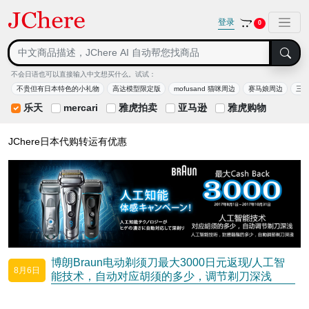
登录
0
不会日语也可以直接输入中文想买什么。试试：
不贵但有日本特色的小礼物
高达模型限定版
mofusand 猫咪周边
赛马娘周边
三
乐天
mercari
雅虎拍卖
亚马逊
雅虎购物
JChere日本代购转运有优惠
博朗Braun电动剃须刀最大3000日元返现/人工智
8月6日
能技术，自动对应胡须的多少，调节剃刀深浅