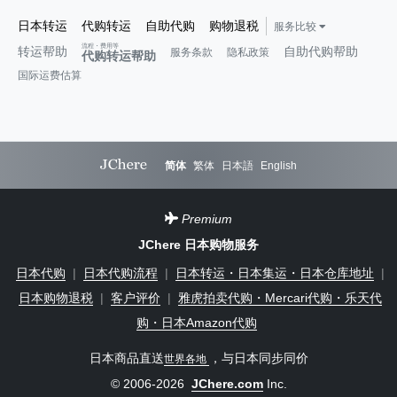
日本转运
代购转运
自助代购
购物退税
服务比较
流程・费用等
转运帮助
自助代购帮助
服务条款
隐私政策
代购转运帮助
国际运费估算
简体
繁体
日本語
English
Premium
JChere 日本购物服务
日本代购
|
日本代购流程
|
日本转运・日本集运・日本仓库地址
|
日本购物退税
|
客户评价
|
雅虎拍卖代购・Mercari代购・乐天代
购・日本Amazon代购
日本商品直送
，与日本同步同价
世界各地
© 2006-2026
JChere.com
Inc.