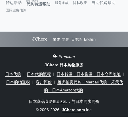
流程・费用等
转运帮助
自助代购帮助
服务条款
隐私政策
代购转运帮助
国际运费估算
简体
繁体
日本語
English
Premium
JChere 日本购物服务
日本代购
|
日本代购流程
|
日本转运・日本集运・日本仓库地址
|
日本购物退税
|
客户评价
|
雅虎拍卖代购・Mercari代购・乐天代
购・日本Amazon代购
日本商品直送
，与日本同步同价
世界各地
© 2006-2026
JChere.com
Inc.
JChere怎么样？大家都在买什么？
联系我们（客服）