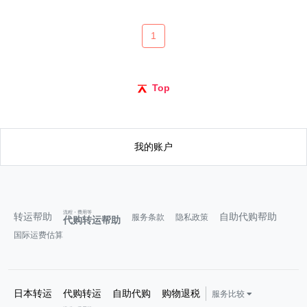
1
Top
我的账户
流程・费用等
转运帮助
自助代购帮助
服务条款
隐私政策
代购转运帮助
国际运费估算
日本转运
代购转运
自助代购
购物退税
服务比较