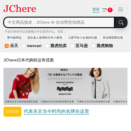
登录
0
不会日语也可以直接输入中文想买什么。试试：
赛马娘周边
适合老人使用的日本小家电
儿童节给小女孩的礼物
高达模型限定版
乐天
mercari
雅虎拍卖
亚马逊
雅虎购物
JChere日本代购转运有优惠
代表东京当今时尚的名牌在这里
3月22日