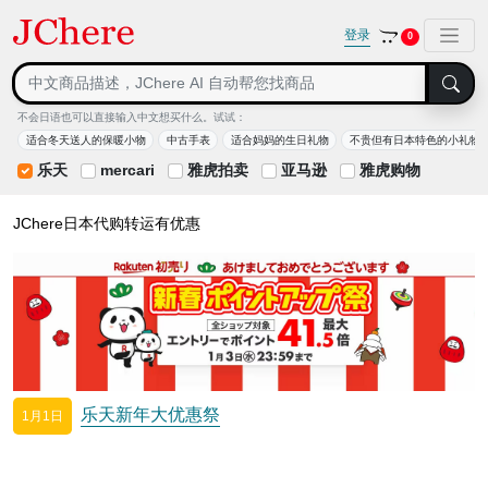
登录
0
不会日语也可以直接输入中文想买什么。试试：
适合冬天送人的保暖小物
中古手表
适合妈妈的生日礼物
不贵但有日本特色的小礼物
乐天
mercari
雅虎拍卖
亚马逊
雅虎购物
JChere日本代购转运有优惠
乐天新年大优惠祭
1月1日