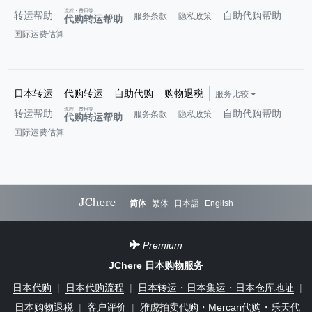
流程・费用等
转运帮助
自助代购帮助
服务条款
隐私政策
代购转运帮助
国际运费估算
日本转运
代购转运
自助代购
购物退税
服务比较
流程・费用等
转运帮助
自助代购帮助
服务条款
隐私政策
代购转运帮助
国际运费估算
简体
繁体
日本語
English
Premium
JChere 日本购物服务
日本代购
|
日本代购流程
|
日本转运・日本集运・日本仓库地址
|
日本购物退税
|
客户评价
|
雅虎拍卖代购・Mercari代购・乐天代