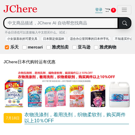
登录
0
不会日语也可以直接输入中文想买什么。试试：
小女孩喜欢的可爱文具
日本限定保温杯
适合办公室同事的日本伴手礼
不知道买什么
乐天
mercari
雅虎拍卖
亚马逊
雅虎购物
JChere日本代购转运有优惠
衣物洗涤剂，着用洗剂，织物柔软剂，购买两件
7月18日
以上10％OFF