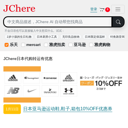
登录
0
不会日语也可以直接输入中文想买什么。试试：
2岁小孩的生日礼物
日本厨房小工具
无印良品收纳
日本限定保温杯
钓鱼路亚饵
乐天
mercari
雅虎拍卖
亚马逊
雅虎购物
JChere日本代购转运有优惠
日本亚马逊运动鞋,鞋子,箱包10%OFF优惠券
1月11日