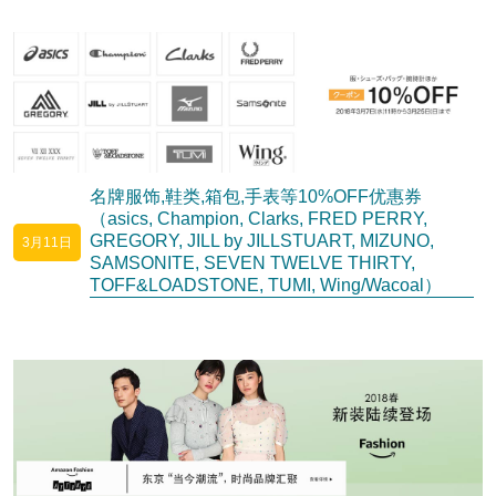
名牌服饰,鞋类,箱包,手表等10%OFF优惠券
（asics, Champion, Clarks, FRED PERRY,
GREGORY, JILL by JILLSTUART, MIZUNO,
3月11日
SAMSONITE, SEVEN TWELVE THIRTY,
TOFF&LOADSTONE, TUMI, Wing/Wacoal）