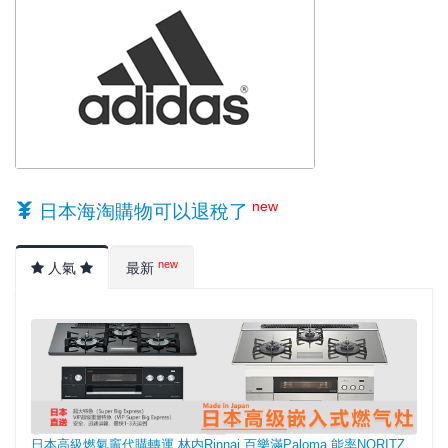
new
日本海淘購物可以退稅了
new
人氣
最新
日本高級燃氣竈代購轉運,林内Rinnai,百樂滿Paloma,能率NORITZ,