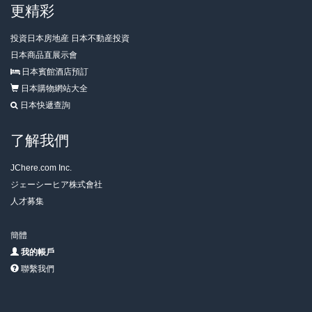
更精彩
投資日本房地産 日本不動産投資
日本商品直展示會
日本賓館酒店預訂
日本購物網站大全
日本快遞查詢
了解我們
JChere.com Inc.
ジェーシーヒア株式會社
人才募集
簡體
我的帳戶
聯繫我們