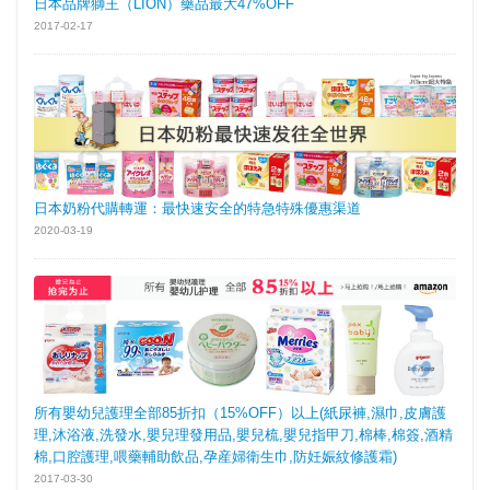
日本品牌獅王（LION）藥品最大47%OFF
2017-02-17
日本奶粉代購轉運：最快速安全的特急特殊優惠渠道
2020-03-19
所有嬰幼兒護理全部85折扣（15%OFF）以上(紙尿褲,濕巾,皮膚護
理,沐浴液,洗發水,嬰兒理發用品,嬰兒梳,嬰兒指甲刀,棉棒,棉簽,酒精
棉,口腔護理,喂藥輔助飲品,孕産婦衛生巾,防妊娠紋修護霜)
2017-03-30