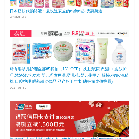
日本奶粉代购转运：最快速安全的特急特殊优惠渠道
2020-03-19
所有婴幼儿护理全部85折扣（15%OFF）以上(纸尿裤,湿巾,皮肤护
理,沐浴液,洗发水,婴儿理发用品,婴儿梳,婴儿指甲刀,棉棒,棉签,酒精
棉,口腔护理,喂药辅助饮品,孕产妇卫生巾,防妊娠纹修护霜)
2017-03-30