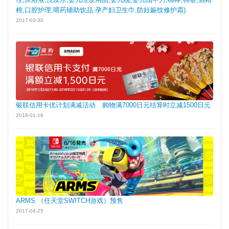
棉,口腔护理,喂药辅助饮品,孕产妇卫生巾,防妊娠纹修护霜)
2017-03-30
银联信用卡优计划满减活动 购物满7000日元结算时立减1500日元
2018-01-16
ARMS （任天堂SWITCH游戏）预售
2017-04-25