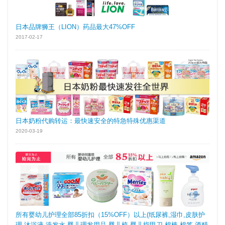
日本品牌狮王（LION）药品最大47%OFF
2017-02-17
日本奶粉代购转运：最快速安全的特急特殊优惠渠道
2020-03-19
所有婴幼儿护理全部85折扣（15%OFF）以上(纸尿裤,湿巾,皮肤护
理,沐浴液,洗发水,婴儿理发用品,婴儿梳,婴儿指甲刀,棉棒,棉签,酒精