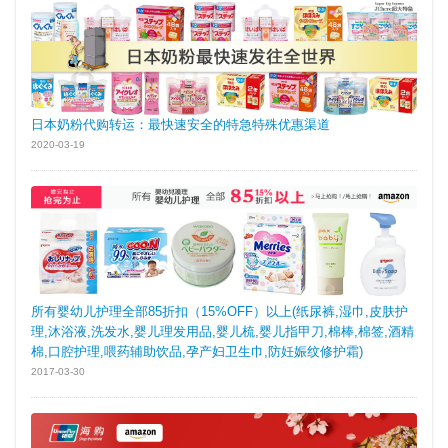
日本奶粉代购转运：最快速安全的特急特殊优惠渠道
2020-03-19
所有婴幼儿护理全部85折扣（15%OFF）以上(纸尿裤,湿巾,皮肤护
理,沐浴液,洗发水,婴儿理发用品,婴儿梳,婴儿指甲刀,棉棒,棉签,酒精
棉,口腔护理,喂药辅助饮品,孕产妇卫生巾,防妊娠纹修护霜)
2017-03-30