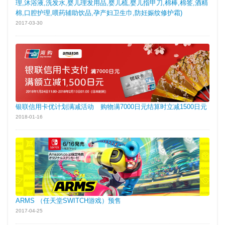
理,沐浴液,洗发水,婴儿理发用品,婴儿梳,婴儿指甲刀,棉棒,棉签,酒精
棉,口腔护理,喂药辅助饮品,孕产妇卫生巾,防妊娠纹修护霜)
2017-03-30
银联信用卡优计划满减活动 购物满7000日元结算时立减1500日元
2018-01-16
ARMS （任天堂SWITCH游戏）预售
2017-04-25