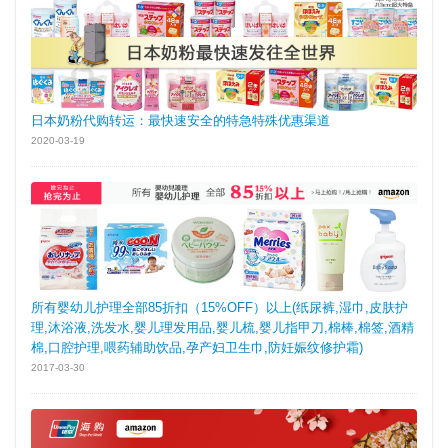
日本奶粉代购转运：最快速安全的特急特殊优惠渠道
2020-03-19
所有婴幼儿护理全部85折扣（15%OFF）以上(纸尿裤,湿巾,皮肤护
理,沐浴液,洗发水,婴儿理发用品,婴儿梳,婴儿指甲刀,棉棒,棉签,酒精
棉,口腔护理,喂药辅助饮品,孕产妇卫生巾,防妊娠纹修护霜)
2017-03-30