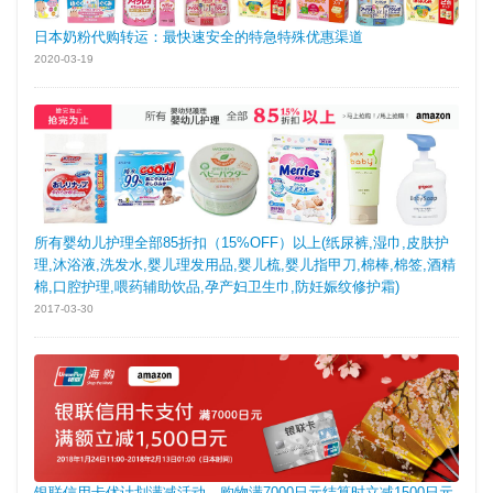
日本奶粉代购转运：最快速安全的特急特殊优惠渠道
2020-03-19
所有婴幼儿护理全部85折扣（15%OFF）以上(纸尿裤,湿巾,皮肤护
理,沐浴液,洗发水,婴儿理发用品,婴儿梳,婴儿指甲刀,棉棒,棉签,酒精
棉,口腔护理,喂药辅助饮品,孕产妇卫生巾,防妊娠纹修护霜)
2017-03-30
银联信用卡优计划满减活动 购物满7000日元结算时立减1500日元