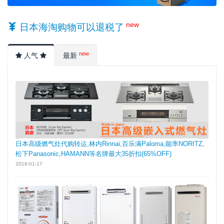
new
日本海淘购物可以退税了
new
人气
最新
日本高级燃气灶代购转运,林内Rinnai,百乐满Paloma,能率NORITZ,
松下Panasonic,HAMANN等名牌最大35折扣(65%OFF)
2018-01-17