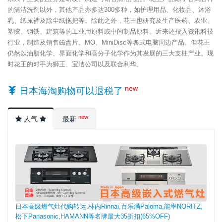
的清洁洗剂以外，其他产品亦多达300多种，如护理用品、化妆品、沐浴
乳、纸尿裤及除尘纸拖把等。除此之外，花王也研究及生产医药、农业、
塑胶、钢铁、建筑等的工业用原料或中间制品原料。近来还投入资讯科技
行业，制造及销售磁盘片、MO、MiniDisc等各式电脑周边产品。但花王
仍然以油脂化学、界面化学和高分子化学作为其发展的三大支柱产业。现
时花王的对手为狮王、宝洁公司以及联合利华。
new
日本海淘购物可以退税了
new
人气
最新
日本高级燃气灶代购转运,林内Rinnai,百乐满Paloma,能率NORITZ,
松下Panasonic,HAMANN等名牌最大35折扣(65%OFF)