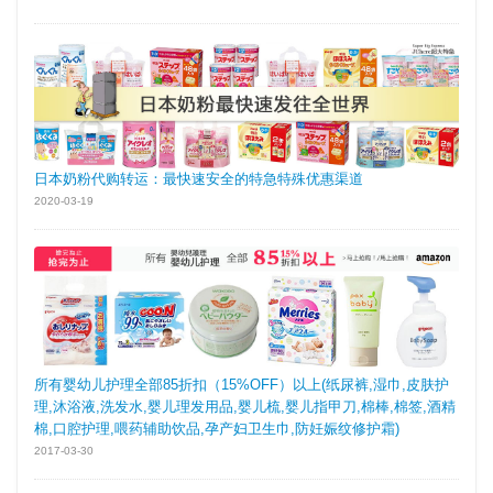
日本奶粉代购转运：最快速安全的特急特殊优惠渠道
2020-03-19
所有婴幼儿护理全部85折扣（15%OFF）以上(纸尿裤,湿巾,皮肤护
理,沐浴液,洗发水,婴儿理发用品,婴儿梳,婴儿指甲刀,棉棒,棉签,酒精
棉,口腔护理,喂药辅助饮品,孕产妇卫生巾,防妊娠纹修护霜)
2017-03-30